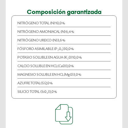
Composición garantizada
NITRÓGENO TOTAL (N)
10,0%
NITRÓGENO AMONIACAL (N)
6,4%
NITRÓGENO UREICO (N)
3,6%
FÓSFORO ASIMILABLE (P₂0₅)
30,0%
POTASIO SOLUBLE EN AGUA (K₂0)
10,0%
CALCIO SOLUBLE EN HCL(Ca0)
3,0%
MAGNESIO SOLUBLE EN HCL(Mg0)
3,0%
AZUFRE TOTAL(S)
2,0%
SILICIO TOTAL (Si0₂)
3,0%