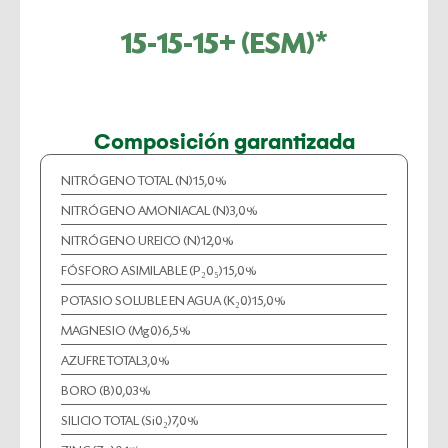
15-15-15+ (ESM)*
Composición garantizada
NITRÓGENO TOTAL (N)
15,0%
NITRÓGENO AMONIACAL (N)
3,0%
NITRÓGENO UREICO (N)
12,0%
FÓSFORO ASIMILABLE (P₂0₅)
15,0%
POTASIO SOLUBLE EN AGUA (K₂0)
15,0%
MAGNESIO (Mg0)
6,5%
AZUFRE TOTAL
3,0%
BORO (B)
0,03%
SILICIO TOTAL (Si0₂)
7,0%