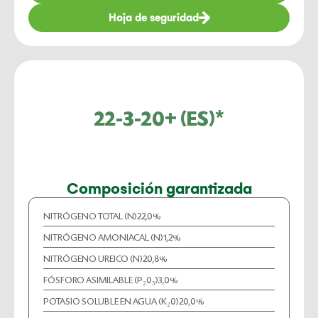
Hoja de seguridad
22-3-20+ (ES)*
Composición garantizada
NITRÓGENO TOTAL (N)
22,0%
NITRÓGENO AMONIACAL (N)
1,2%
NITRÓGENO UREICO (N)
20,8%
FÓSFORO ASIMILABLE (P₂0₅)
3,0%
POTASIO SOLUBLE EN AGUA (K₂0)
20,0%