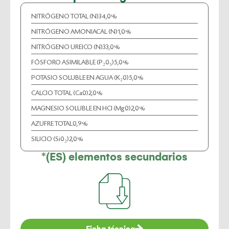
NITRÓGENO TOTAL (N)
34,0%
NITRÓGENO AMONIACAL (N)
1,0%
NITRÓGENO UREICO (N)
33,0%
FÓSFORO ASIMILABLE (P₂0₅)
5,0%
POTASIO SOLUBLE EN AGUA (K₂0)
5,0%
CALCIO TOTAL (Ca0)
2,0%
MAGNESIO SOLUBLE EN HCI (Mg0)
2,0%
AZUFRE TOTAL
0,9%
SILICIO (Si0₂)
2,0%
*(ES) elementos secundarios