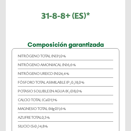
31-8-8+ (ES)*
Composición garantizada
NITRÓGENO TOTAL (N)
31,0%
NITRÓGENO AMONIACAL (N)
6,6%
NITRÓGENO UREICO (N)
24,4%
FÓSFORO TOTAL ASIMILABLE (P₂0₅)
8,0%
POTASIO SOLUBLE EN AGUA (K₂0)
8,0%
CALCIO TOTAL (Ca0)
1,1%
MAGNESIO TOTAL (Mg0)
1,6%
AZUFRE TOTAL
0,5%
SILICIO (Si0₂)
4,8%