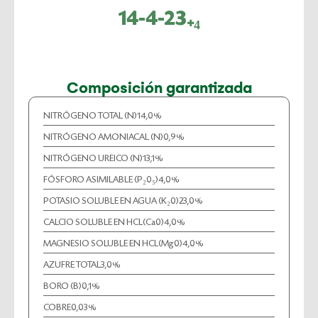
14-4-23₊₄
Composición garantizada
NITRÓGENO TOTAL (N)
14,0%
NITRÓGENO AMONIACAL (N)
0,9%
NITRÓGENO UREICO (N)
13,1%
FÓSFORO ASIMILABLE (P₂0₅)
4,0%
POTASIO SOLUBLE EN AGUA (K₂0)
23,0%
CALCIO SOLUBLE EN HCL(Ca0)
4,0%
MAGNESIO SOLUBLE EN HCL(Mg0)
4,0%
AZUFRE TOTAL
3,0%
BORO (B)
0,1%
COBRE
0,03%