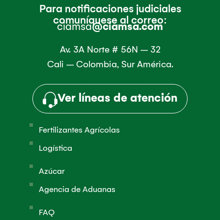
Para notificaciones judiciales
comuníquese al correo:
ciamsa
@ciamsa.com
Av. 3A Norte # 56N – 32
Cali – Colombia, Sur América.
Añade aquí tu texto de cabecera
Ver líneas de atención
Fertilizantes Agrícolas
Logística
Azúcar
Agencia de Aduanas
FAQ