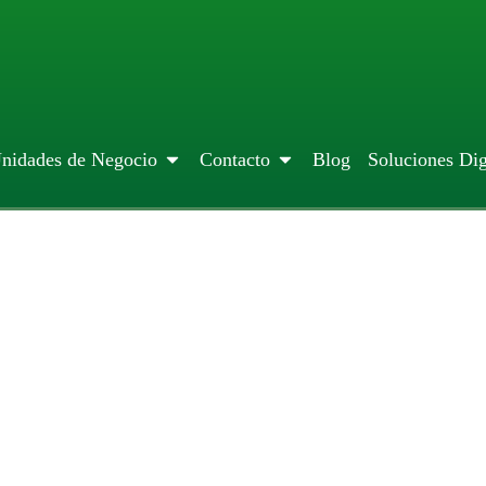
nidades de Negocio
Contacto
Blog
Soluciones Dig
tividad: CIAMSA Fortalece
ongreso Taller OEA Regiona
noviembre 5, 2025