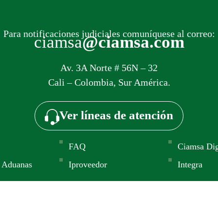
Para notificaciones judiciales comuníquese al correo:
ciamsa
@ciamsa.com
Av. 3A Norte # 56N – 32
Cali – Colombia, Sur América.
Añade aquí tu texto de cabecera
Ver líneas de atención
FAQ
Ciamsa Dig
 Aduanas
Iproveedor
Integra